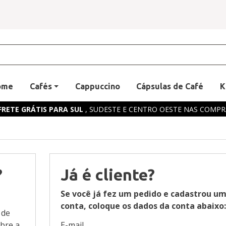
ome
Cafés
Cappuccino
Cápsulas de Café
K
FRETE GRÁTIS PARA SUL
, SUDESTE E CENTRO OESTE NAS COMPRA
?
Já é cliente?
Se você já fez um pedido e cadastrou u
conta, coloque os dados da conta abaixo
 de
obre a
E-mail