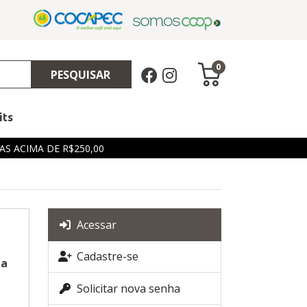
0
PESQUISAR
its
S ACIMA DE R$250,00
Acessar
Cadastre-se
ma
:
Solicitar nova senha